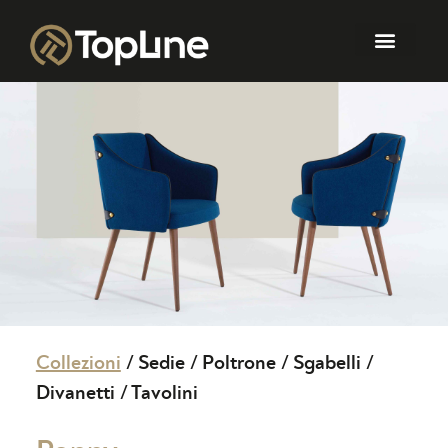
Collezioni
/
Sedie
/
Poltrone
/
Sgabelli
/
Divanetti
/
Tavolini