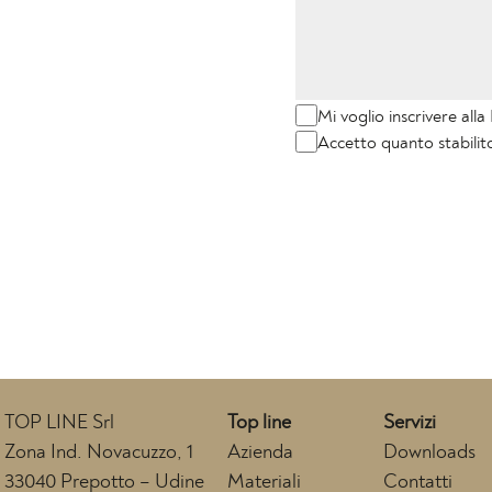
Mi voglio inscrivere all
Accetto quanto stabilit
TOP LINE Srl
Top line
Servizi
Zona Ind. Novacuzzo, 1
Azienda
Downloads
33040 Prepotto – Udine
Materiali
Contatti