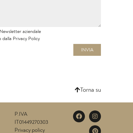
a Newsletter aziendale
o dalla
Privacy Policy
INVIA
Torna su
P.IVA
IT01449270303
Privacy policy